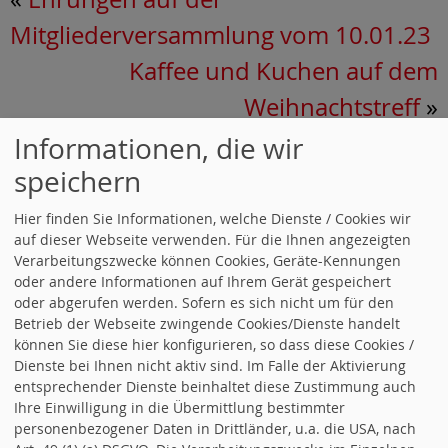
Mitgliederversammlung vom 10.01.23
Kaffee und Kuchen auf dem
Weihnachtstreff
»
Informationen, die wir
LINKS
speichern
Mitglied werden
Hier finden Sie Informationen, welche Dienste / Cookies wir
SPD Ostholstein
auf dieser Webseite verwenden. Für die Ihnen angezeigten
Verarbeitungszwecke können Cookies, Geräte-Kennungen
oder andere Informationen auf Ihrem Gerät gespeichert
SPD Schleswig-Holstein
oder abgerufen werden. Sofern es sich nicht um für den
Betrieb der Webseite zwingende Cookies/Dienste handelt
SPD Bundesparte
i
können Sie diese hier konfigurieren, so dass diese Cookies /
Dienste bei Ihnen nicht aktiv sind. Im Falle der Aktivierung
entsprechender Dienste beinhaltet diese Zustimmung auch
Jusos OH
Ihre Einwilligung in die Übermittlung bestimmter
personenbezogener Daten in Drittländer, u.a. die USA, nach