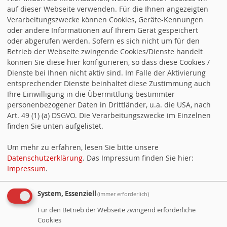
SPD Ostholstein
auf dieser Webseite verwenden. Für die Ihnen angezeigten
Verarbeitungszwecke können Cookies, Geräte-Kennungen
oder andere Informationen auf Ihrem Gerät gespeichert
SPD Schleswig-Holstein
oder abgerufen werden. Sofern es sich nicht um für den
Betrieb der Webseite zwingende Cookies/Dienste handelt
SPD Bundesparte
i
können Sie diese hier konfigurieren, so dass diese Cookies /
Dienste bei Ihnen nicht aktiv sind. Im Falle der Aktivierung
entsprechender Dienste beinhaltet diese Zustimmung auch
Jusos OH
Ihre Einwilligung in die Übermittlung bestimmter
personenbezogener Daten in Drittländer, u.a. die USA, nach
Art. 49 (1) (a) DSGVO. Die Verarbeitungszwecke im Einzelnen
MITGLIED WERDEN
finden Sie unten aufgelistet.
Mitglied werden
Um mehr zu erfahren, lesen Sie bitte unsere
Datenschutzerklärung
. Das Impressum finden Sie hier:
Impressum
.
BETTINA HAGEDORN
Bettina Hagedorn,
System, Essenziell
(immer erforderlich)
Bundestagsabgeordnete unseres
Für den Betrieb der Webseite zwingend erforderliche
Cookies
Wahlkreises