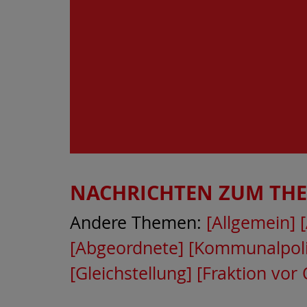
NACHRICHTEN ZUM TH
Andere Themen:
[Allgemein]
[Abgeordnete]
[Kommunalpoli
[Gleichstellung]
[Fraktion vor 