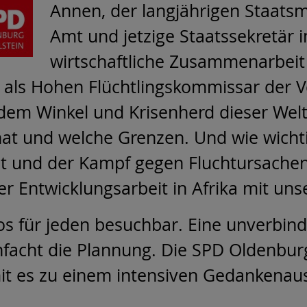
Annen, der langjährigen Staatsm
Amt und jetzige Staatssekretär 
wirtschaftliche Zusammenarbeit
 als Hohen Flüchtlingskommissar der V
jedem Winkel und Krisenherd dieser We
hat und welche Grenzen. Und wie wichti
 und der Kampf gegen Fluchtursachen
r Entwicklungsarbeit in Afrika mit uns
os für jeden besuchbar. Eine unverbindl
facht die Plannung. Die SPD Oldenburg 
mit es zu einem intensiven Gedankena