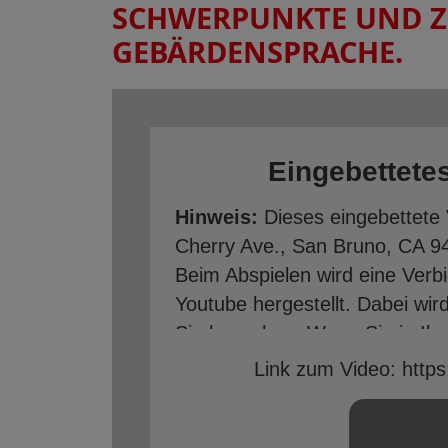
SCHWERPUNKTE UND Z
GEBÄRDENSPRACHE.
Eingebettete
Hinweis:
Dieses eingebettete 
Cherry Ave., San Bruno, CA 94
Beim Abspielen wird eine Verb
Youtube hergestellt. Dabei wir
Sie besuchen. Wenn Sie in Ih
sind, kann Youtube Ihr Surfver
Link zum Video: http
zuzuordnen. Dies verhindern S
Ihrem Youtube-Account auslog