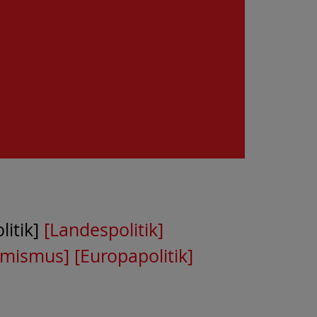
itik]
[Landespolitik]
emismus]
[Europapolitik]