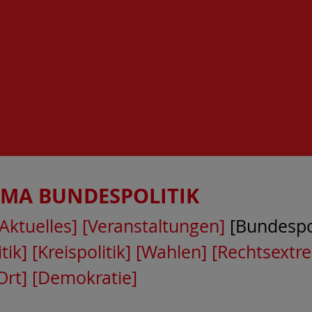
EMA
BUNDESPOLITIK
[Aktuelles]
[Veranstaltungen]
[Bundespol
tik]
[Kreispolitik]
[Wahlen]
[Rechtsextr
Ort]
[Demokratie]