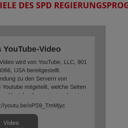
IELE DES SPD REGIERUNGSPRO
s YouTube-Video
Video wird von YouTube, LLC, 901
066, USA bereitgestellt.
indung zu den Servern von
d Youtube mitgeteilt, welche Seiten
rem Youtube-Account eingeloggt
halten Ihnen persönlich
s://youtu.be/oPS9_TmMjyc
ie, indem Sie sich vorher aus
gen.
Video